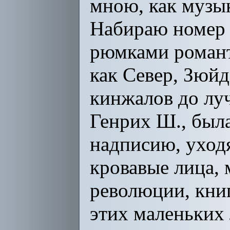
мною, как музык
Набираю номер в
рюмками романти
как Север, Зюйд
кинжалов до лу
Генрих Ш., была
надписию, уходя
кровавые лица,
революции, книг
этих маленьких 