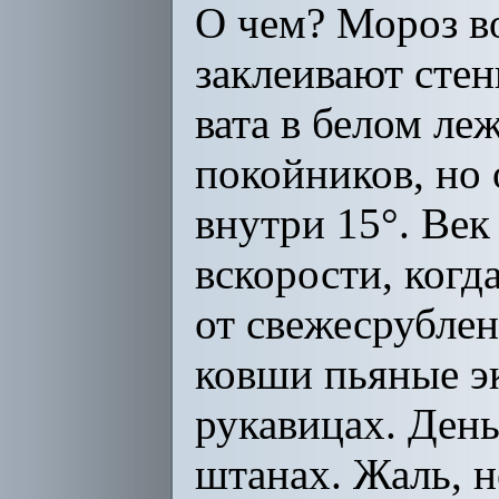
О чем? Мороз во
заклеивают стен
вата в белом ле
покойников, но 
внутри 15°. Век
вскорости, когд
от свежесрублен
ковши пьяные э
рукавицах. День
штанах. Жаль, н