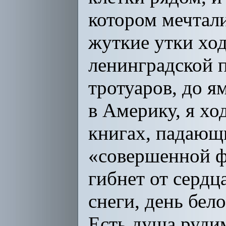
котором мечтали
жуткие утки ходя
ленинградской п
тротуаров, до я
в Америку, я хо
книгах, падающи
«совершенной фр
гибнет от сердца
снеги, день бел
Есть душа рудим