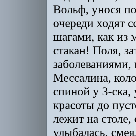
Вольф, унося по
очереди ходят с
шагами, как из 
стакан! Поля, з
заболеваниями,
Мессалина, коло
спиной у 3-ска,
красоты до пуст
лежит на столе,
улыбалась, смеял