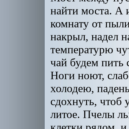
найти моста. А 
комнату от пыли
накрыл, надел н
температурю чут
чай будем пить 
Ноги ноют, слаб
холодею, паденья
сдохнуть, чтоб 
литое. Пчелы лью
клетки рядом, и 