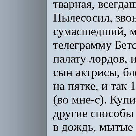
тварная, всегда
Пылесосил, зво
сумасшедший, м
телеграмму Бетс
палату лордов, 
сын актрисы, бл
на пятке, и так
(во мне-с). Куп
другие способы
в дождь, мытые 