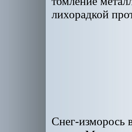
томление металл
лихорадкой прот
Снег-изморось в