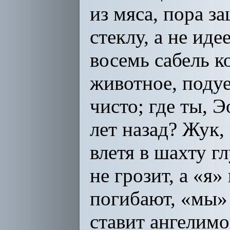
из мяса, пора з
стеклу, а не ид
восемь сабель к
животное, подуе
чисто; где ты, 
лет назад? Жук, 
влетя в шахту г
не грозит, а «я
погибают, «мы» 
ставит ангелимо