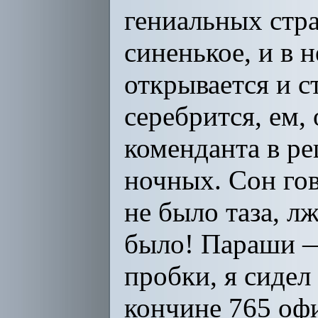
гениальных стра
синенькое, и в 
открывается и с
серебрится, ем, 
коменданта в р
ночных. Сон гов
не было таза, л
было! Параши — 
пробки, я сидел
кончине 765 офи