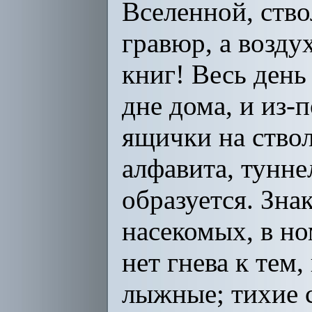
Вселенной, ств
гравюр, а возду
книг! Весь день
дне дома, и из-
ящички на ствол
алфавита, тунне
образуется. Зна
насекомых, в но
нет гнева к тем,
лыжные; тихие с