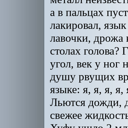
а в пальцах пус
лакировал, язык
лавочки, дрожа
столах голова? 
угол, век у ног 
душу рвущих вр
языке: я, я, я, я, 
Льются дожди, д
свежее жидкость
Хуфу ушло 2 млн