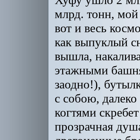
млрд. тонн, мой 
вот и весь косм
как выпуклый сн
вышла, накалива
этажными
башня
заодно!), бутыл
с собою, далеко
когтями скребет
прозрачная душа