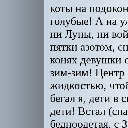
коты на подокон
голубые! А на у
ни Луны, ни вой
пятки азотом, сн
конях девушки 
зим-зим! Центр
жидкостью, что
бегал я, дети в 
дети! Встал (сп
бедноодетая, с 