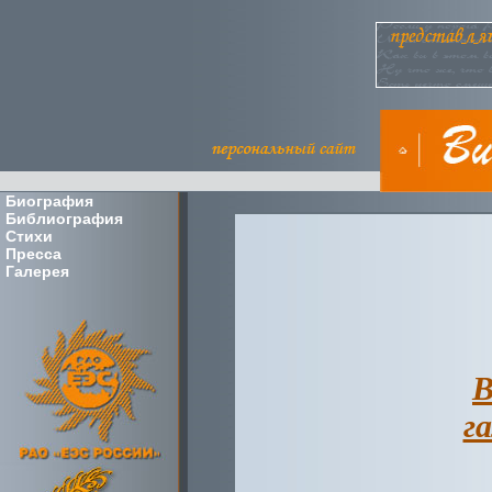
Биография
Библиография
Стихи
Пресса
Галерея
В
г