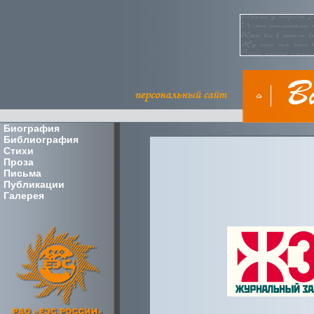
Биография
Библиография
Стихи
Проза
Письма
Публикации
Галерея