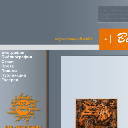
Биография
Библиография
Стихи
Проза
Письма
Публикации
Галерея